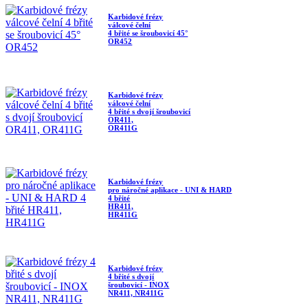
Karbidové frézy
válcové čelní
4 břité se šroubovicí 45°
OR452
Karbidové frézy
válcové čelní
4 břité s dvojí šroubovicí
OR411,
OR411G
Karbidové frézy
pro náročné aplikace - UNI & HARD
4 břité
HR411,
HR411G
Karbidové frézy
4 břité s dvojí
šroubovicí - INOX
NR411, NR411G