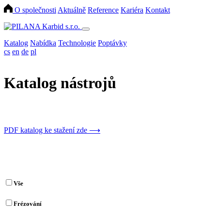
O společnosti
Aktuálně
Reference
Kariéra
Kontakt
Katalog
Nabídka
Technologie
Poptávky
cs
en
de
pl
Katalog nástrojů
PDF katalog ke stažení zde
⟶
Vše
Frézování