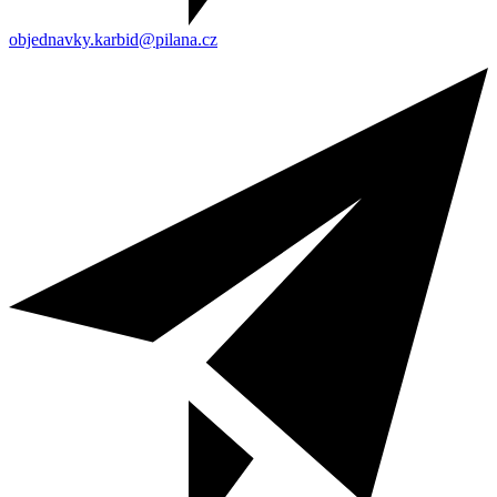
objednavky.karbid@pilana.cz