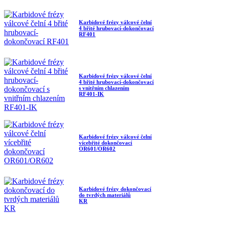
Karbidové frézy válcové čelní
4 břité hrubovací-dokončovací
RF401
Karbidové frézy válcové čelní
4 břité hrubovací-dokončovací
s vnitřním chlazením
RF401-IK
Karbidové frézy válcové čelní
vícebřité dokončovací
OR601/OR602
Karbidové frézy dokončovací
do tvrdých materiálů
KR