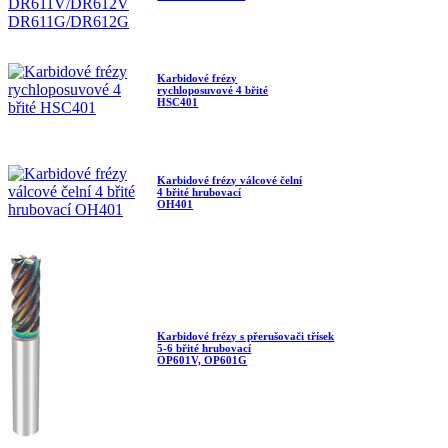
Karbidové frézy
rychloposuvové 4 břité
HSC401
Karbidové frézy válcové čelní
4 břité hrubovací
OH401
Karbidové frézy s přerušovači třísek
5-6 břité hrubovací
OP601V, OP601G