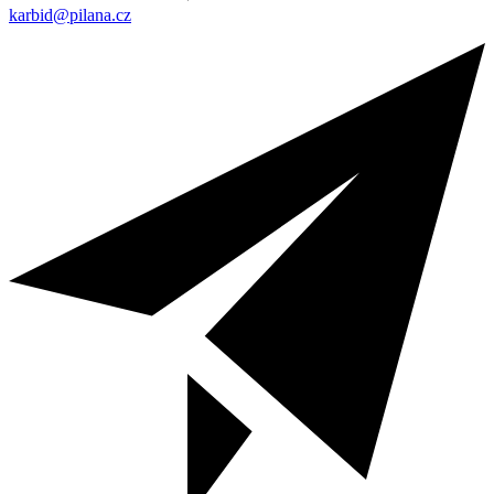
karbid@pilana.cz