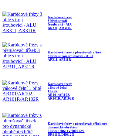
Karbidové frézy
3 břité s trojí
šroubovicí - ALU
AR311, AR311R
Karbidové frézy s přerušovači třísek
3 břité s trojí šroubovicí - ALU
AP311, AP311R
Karbidové frézy
válcové čelní
1 břité
AR101/AR102,
AR101R/AR102R
Karbidové frézy s přerušovači třísek pro
dynamické obrábění
6 břité DR611V/DR612V
DR611G/DR612G