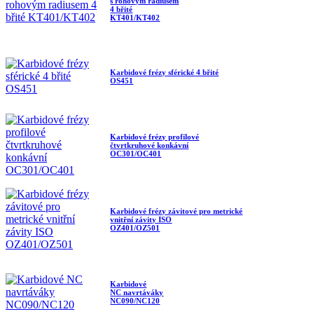
s rohovým radiusem
4 břité
KT401/KT402
Karbidové frézy sférické 4 břité
OS451
Karbidové frézy profilové
čtvrtkruhové konkávní
OC301/OC401
Karbidové frézy závitové pro metrické
vnitřní závity ISO
OZ401/OZ501
Karbidové
NC navrtáváky
NC090/NC120