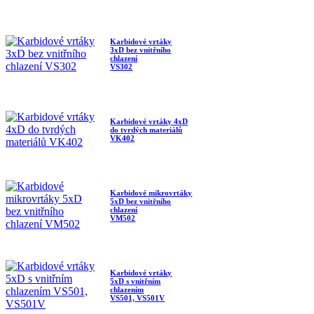
Karbidové vrtáky
3xD bez vnitřního
chlazení
VS302
Karbidové vrtáky 4xD
do tvrdých materiálů
VK402
Karbidové mikrovrtáky
5xD bez vnitřního
chlazení
VM502
Karbidové vrtáky
5xD s vnitřním
chlazením
VS501, VS501V