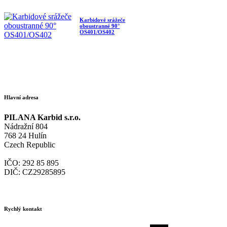
Karbidové srážeče
oboustranné 90°
OS401/OS402
Hlavní adresa
PILANA Karbid s.r.o.
Nádražní 804
768 24 Hulín
Czech Republic
IČO: 292 85 895
DIČ: CZ29285895
Rychlý kontakt