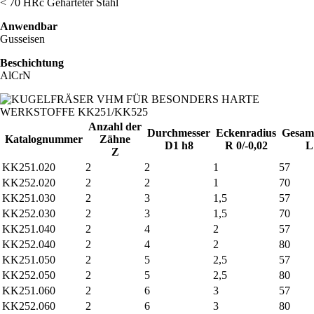
< 70 HRc
Gehärteter Stahl
Anwendbar
Gusseisen
Beschichtung
AlCrN
Anzahl der
Durchmesser
Eckenradius
Gesamt
Katalognummer
Zähne
D1 h8
R 0/-0,02
L
Z
KK251.020
2
2
1
57
KK252.020
2
2
1
70
KK251.030
2
3
1,5
57
KK252.030
2
3
1,5
70
KK251.040
2
4
2
57
KK252.040
2
4
2
80
KK251.050
2
5
2,5
57
KK252.050
2
5
2,5
80
KK251.060
2
6
3
57
KK252.060
2
6
3
80