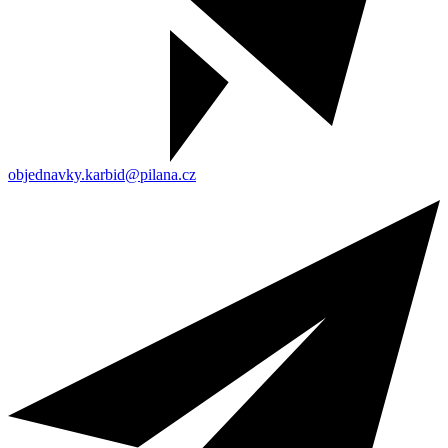
objednavky.karbid@pilana.cz