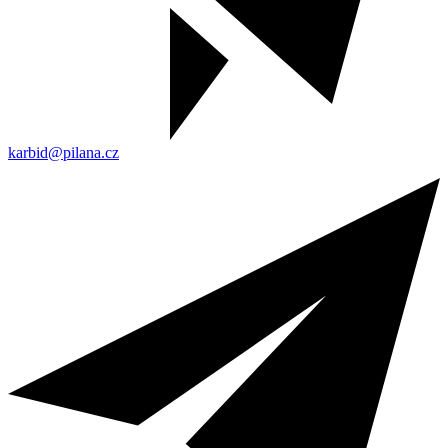
karbid@pilana.cz