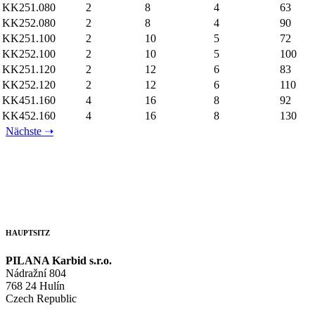
KK251.080
2
8
4
63
KK252.080
2
8
4
90
KK251.100
2
10
5
72
KK252.100
2
10
5
100
KK251.120
2
12
6
83
KK252.120
2
12
6
110
KK451.160
4
16
8
92
KK452.160
4
16
8
130
Nächste
➝
HAUPTSITZ
PILANA Karbid s.r.o.
Nádražní 804
768 24 Hulín
Czech Republic