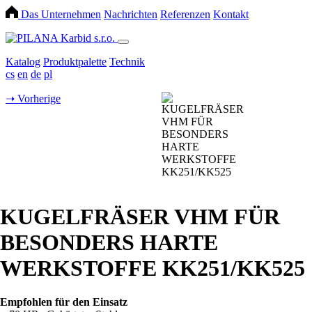
Das Unternehmen
Nachrichten
Referenzen
Kontakt
Katalog
Produktpalette
Technik
cs
en
de
pl
➝
Vorherige
KUGELFRÄSER VHM FÜR
BESONDERS HARTE
WERKSTOFFE KK251/KK525
Empfohlen für den Einsatz